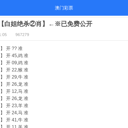
澳门彩票
彩票【白姐绝杀②肖】←※已免费公开
:05
967279
】 开 ?? 准
 开 45,鸡 准
 开 09,鸡 准
 开 22,猴 准
 开 29,牛 准
 开 26,龙 准
 开 12,马 准
 开 26,龙 准
 开 23,羊 准
 开 24,马 准
 开 41,牛 准
 开 11,羊 准