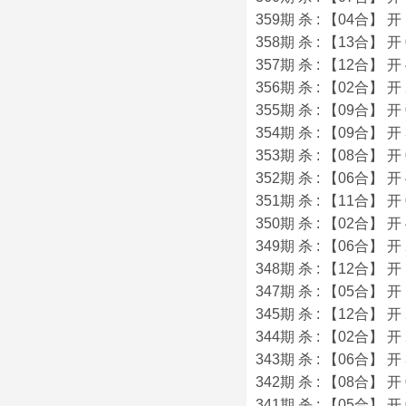
359期 杀 : 【04合】 开 
358期 杀 : 【13合】 开 
357期 杀 : 【12合】 开 
356期 杀 : 【02合】 开 
355期 杀 : 【09合】 开 
354期 杀 : 【09合】 开 
353期 杀 : 【08合】 开 
352期 杀 : 【06合】 开 
351期 杀 : 【11合】 开 
350期 杀 : 【02合】 开 
349期 杀 : 【06合】 开 
348期 杀 : 【12合】 开 
347期 杀 : 【05合】 开 
345期 杀 : 【12合】 开 
344期 杀 : 【02合】 开 
343期 杀 : 【06合】 开 
342期 杀 : 【08合】 开 
341期 杀 : 【05合】 开 