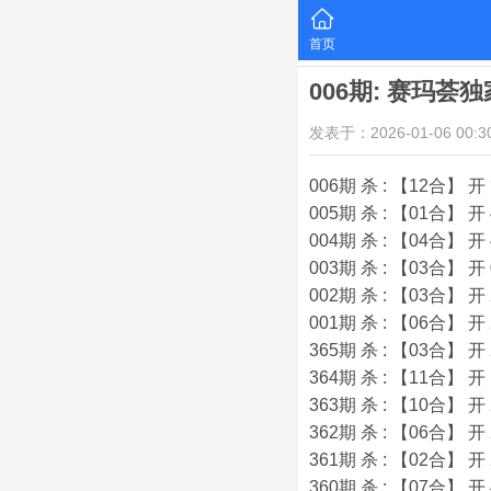
首页
006期: 赛玛荟
发表于：2026-01-06 00:30
006期 杀 : 【12合】 开 
005期 杀 : 【01合】 开 
004期 杀 : 【04合】 开 
003期 杀 : 【03合】 开 
002期 杀 : 【03合】 开 
001期 杀 : 【06合】 开 
365期 杀 : 【03合】 开 
364期 杀 : 【11合】 开 
363期 杀 : 【10合】 开 
362期 杀 : 【06合】 开 
361期 杀 : 【02合】 开 
360期 杀 : 【07合】 开 