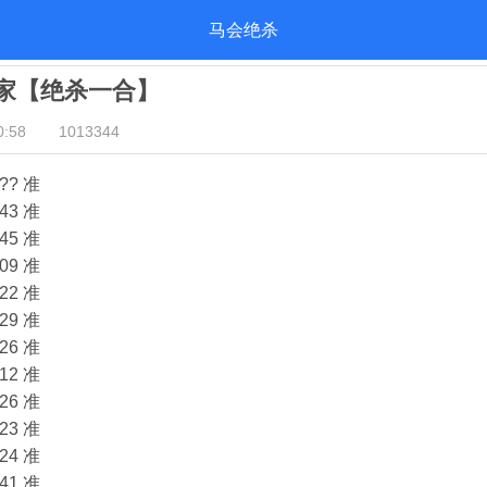
马会绝杀
独家【绝杀一合】
:58
1013344
?? 准
43 准
45 准
09 准
22 准
29 准
26 准
12 准
26 准
23 准
24 准
41 准