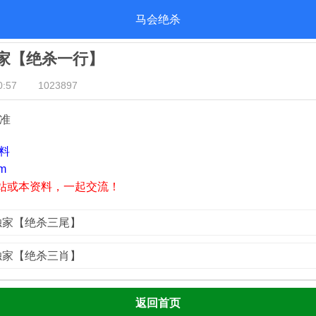
马会绝杀
独家【绝杀一行】
:57
1023897
 准
资料
m
站或本资料，一起交流！
荟独家【绝杀三尾】
荟独家【绝杀三肖】
返回首页